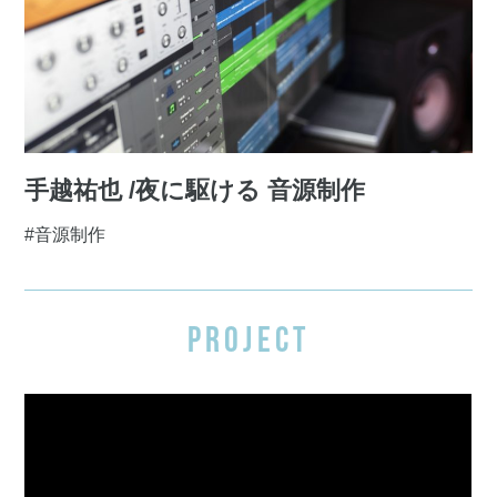
手越祐也 /夜に駆ける 音源制作
#音源制作
PROJECT