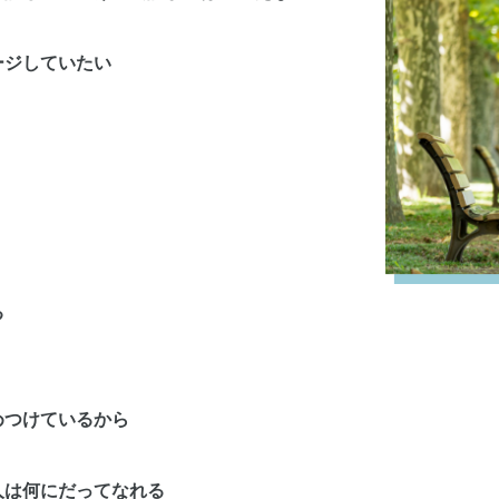
ージしていたい
る
めつけているから
人は何にだってなれる