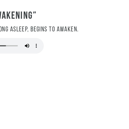
WAKENING”
long asleep, begins to awaken.