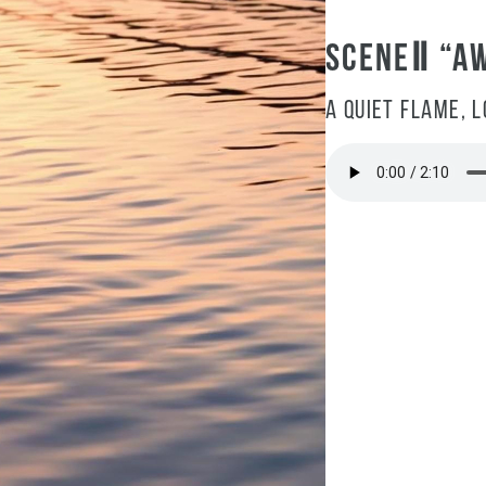
SCENEⅡ “A
A quiet flame, 